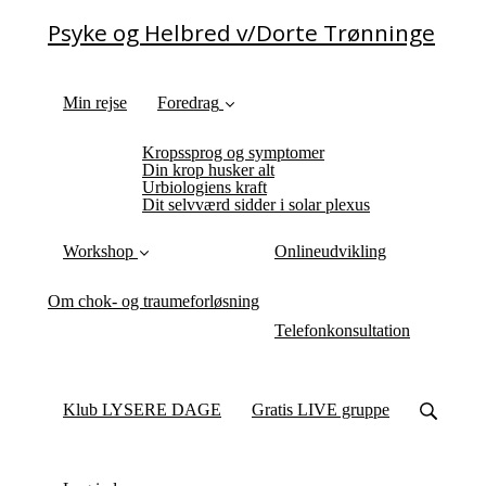
Psyke og Helbred v/Dorte Trønninge
Min rejse
Foredrag
Kropssprog og symptomer
Din krop husker alt
Urbiologiens kraft
Dit selvværd sidder i solar plexus
Workshop
Onlineudvikling
Om chok- og traumeforløsning
Telefonkonsultation
Klub LYSERE DAGE
Gratis LIVE gruppe